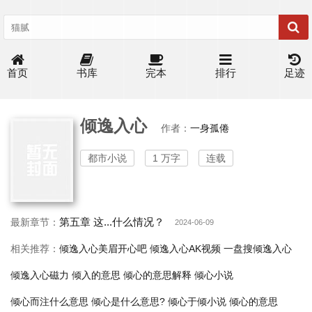
首页
书库
完本
排行
足迹
倾逸入心
作者：
一身孤倦
都市小说
1 万字
连载
第五章 这...什么情况？
最新章节：
2024-06-09
相关推荐：
倾逸入心美眉开心吧
倾逸入心AK视频
一盘搜倾逸入心
倾逸入心磁力
倾入的意思
倾心的意思解释
倾心小说
倾心而注什么意思
倾心是什么意思?
倾心于倾小说
倾心的意思