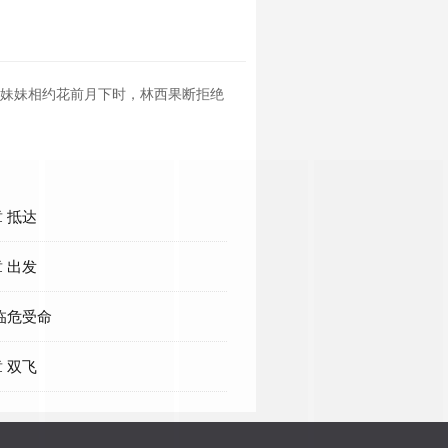
小妹妹相约花前月下时，林西果断拒绝
 抵达
 出发
临危受命
 双飞