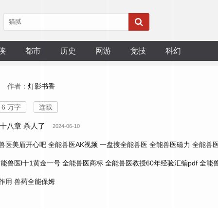
侠
都市
历史
网游
竞技
科幻
作者：
灯影书香
6 万字
连载
十八章 杀人了
2024-06-10
兽医美眉开心吧
全能兽医AK视频
一盘搜全能兽医
全能兽医磁力
全能兽
能兽医l十1黄金一号
全能兽医商标
全能兽医教授60年经验汇编pdf
全能
作用
兽药全能保姆