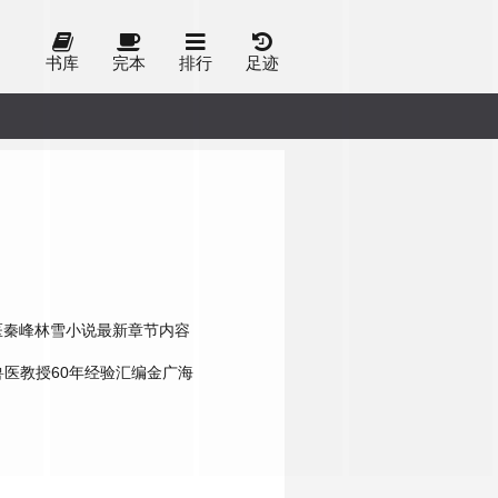
书库
完本
排行
足迹
医秦峰林雪小说最新章节内容
兽医教授60年经验汇编金广海