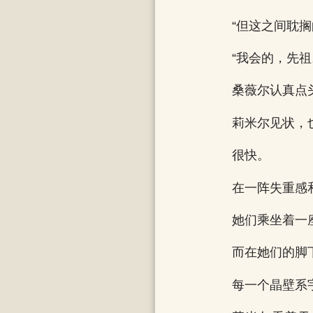
“但这之间耽
“我会的，先祖
桑薇尔认真点
莉米尔见状，
很快。
在一阵失重感
她们乘坐着一
而在她们的脚
每一个晶壁系