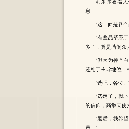
莉米尔看着天
息。
“这上面是各
“有些晶壁系
多了，算是墙倒众
“但因为神圣
还处于主导地位，
“选吧，各位。
“选定了，就
的信仰，高举天使
“最后，我希
员。”