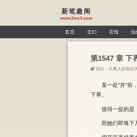
新笔趣阁
www.2mx3.com
首页
玄幻
言情
仙
第1547 章 下界
西幻：从鹰人部落到
某一处“井”
下界。
值得一提的是
而她们即将下