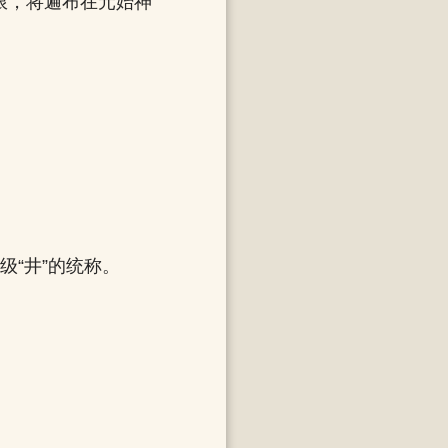
限，将遍布在元始神
级“井”的统称。
。