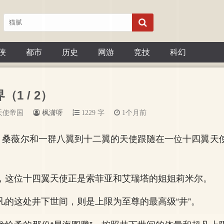
侠
都市
历史
网游
竞技
科幻
（1 / 2）
天使帝国
枫潇呀
1229 字
1个月前
前，桑薇尔和一群八翼到十二翼的天使跟随在一位十四翼天
，这位十四翼天使正是索菲亚和艾瑞塔的姐姐莉米尔。
凡的这处井下世间，则是上限为至尊的最高级“井”。