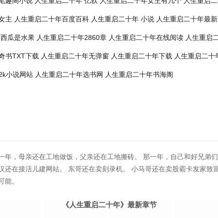
笔趣阁小说
人生重启二十年 亿软
人生重启二十年女主有几个
人生重启二
女主
人生重启二十年百度百科
人生重启二十年 小说
人生重启二十年最新
 西瓜是水果
人生重启二十年2860章
人生重启二十年在线阅读
人生重启
奇书TXT下载
人生重启二十年无弹窗
人生重启二十年下载
人生重启二十
2k小说网站
人生重启二十年选书网
人生重启二十年书海阁
那一年，母亲还在工地做饭，父亲还在工地搬砖。 那一年，自己和好兄弟
汉还在接活儿建网站。 东哥还在卖刻录机。 小马哥还在卖股霸卡发家致富
可能。
《人生重启二十年》最新章节