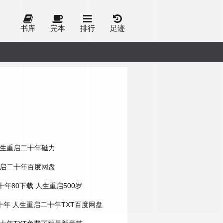
书库
完本
排行
足迹
生重启二十年磁力
启二十年百度网盘
十年80下载
人生重启500岁
十年
人生重启二十年TXT百度网盘