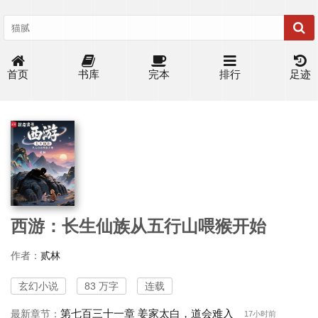
首页
书库
完本
排行
足迹
西游：长生仙族从五行山喂猴开始
作者：
贰林
玄幻小说
83 万字
连载
第七百三十一章 姜家太白，道会难入
最新章节：
17小时前