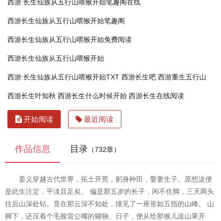
西游:长生仙族从五行山喂猴开始笔趣阁在线
西游长生仙族从五行山喂猴开始笔趣阁
西游长生仙族从五行山喂猴开始免费阅读
西游长生仙族从五行山喂猴开始
西游:长生仙族从五行山喂猴开始TXT
西游长生吧
西游重生五行山
西游长生叶知秋
西游长生什么时候开始
西游长生在线阅读
开始阅读
最近阅读
作品信息
目录
（732章）
姜义穿越古代世界，拓土开荒，躬身种田，娶妻生子。原想这便
是此生注定，平淡且足矣。 偏是那五岁的长子，闲不住脚，三天两头
往后山深处钻。竟在那云深不知处，撞见了一座形如五指的山峰。 山
脚下，还压着个毛脸雷公嘴的猢狲。日子，便从给那猴儿送山果开