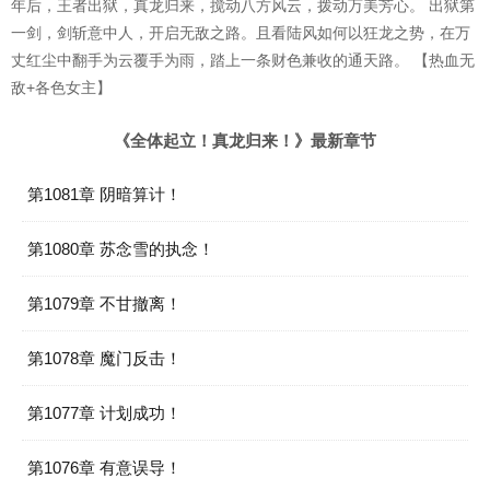
年后，王者出狱，真龙归来，搅动八方风云，拨动万美芳心。 出狱第
一剑，剑斩意中人，开启无敌之路。且看陆风如何以狂龙之势，在万
丈红尘中翻手为云覆手为雨，踏上一条财色兼收的通天路。 【热血无
敌+各色女主】
《全体起立！真龙归来！》最新章节
第1081章 阴暗算计！
第1080章 苏念雪的执念！
第1079章 不甘撤离！
第1078章 魔门反击！
第1077章 计划成功！
第1076章 有意误导！