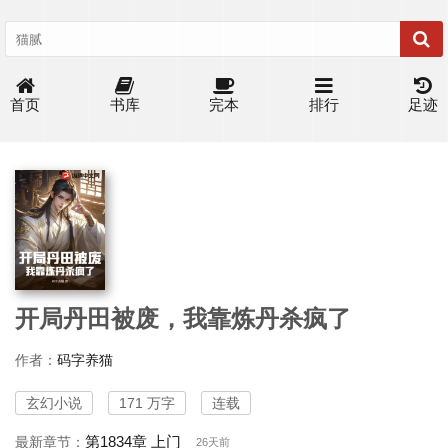
首页
书库
完本
排行
足迹
开局丹田被废，我靠炼丹杀疯了
作者：
码字养猫
玄幻小说
171 万字
连载
第1834章 上门
最新章节：
26天前