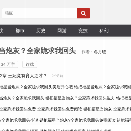
侠
都市
历史
网游
竞技
科幻
当炮灰？全家跪求我回头
作者：
冬月暖
34 万字
连载
42章 王妃竟有育人之才？
2个月前
福星当炮灰？全家跪求我回头美眉开心吧
错把福星当炮灰？全家跪求我回
当炮灰？全家跪求我回头
错把福星当炮灰？全家跪求我回头磁力
错把福
全家跪求我回头免费
全家跪求我回头免费阅读
错把福星当炮灰
全家跪求
?全家跪求我回头小说
错把福星当炮灰?全家跪求我回头免费阅读
错把福