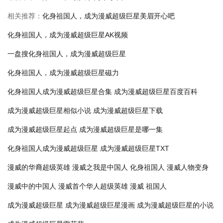
相关推荐：
化身祖国人，成为漫威超级巨星美眉开心吧
化身祖国人，成为漫威超级巨星AK视频
一盘搜化身祖国人，成为漫威超级巨星
化身祖国人，成为漫威超级巨星磁力
化身祖国人成为漫威超级巨星合集
成为漫威超级巨星百度百科
成为漫威超级巨星相似小说
成为漫威超级巨星下载
成为漫威超级巨星起点
成为漫威超级巨星是哪一集
化身祖国人成为漫威超级巨星
成为漫威超级巨星TXT
漫威的华裔超级英雄
漫威之我是中国人
化身祖国人
漫威人物变身
漫威中的中国人
漫威首个华人超级英雄
漫威 祖国人
成为漫威超级巨星
成为漫威超级巨星漫画
成为漫威超级巨星的小说