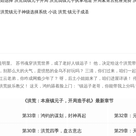
开始选择
洪荒我镇元子开局
洪荒我镇元子执掌地道
开局紫霄宫抢座免费
洪荒镇元子神级选择系统 小说
洪荒:镇元子成圣
明显。 苏书魂穿洪荒世界，成了老好人镇远子！ 他，决定给这个洪荒带
，别那么大的火气，是愤怒的金乌不好玩吗？ 三清，你们过来，咱们一起
红云老弟，你咋成网瘾少年了？ 呀，后土小姐姐来了，咱们进屋详谈！ 
洪荒娱乐教父！ 这天，鸿钧舔着脸上门： “镇远子老哥，你能带我上分吗
《洪荒：本座镇元子，开局造手机》最新章节
第33章：鸿钧的谋划，封神再起
第32章：
第30章：洪荒四季，盘古意志
第29章：