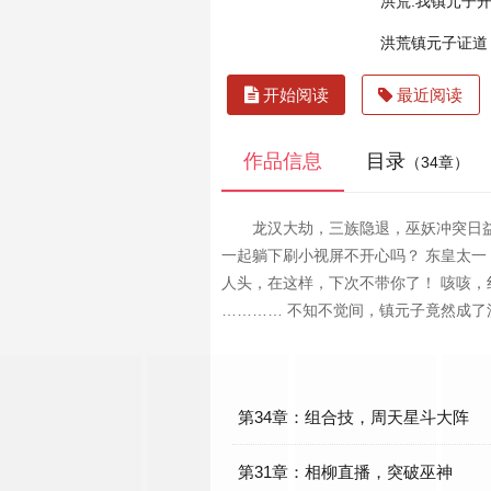
洪荒:我镇元子
洪荒镇元子证道
开始阅读
最近阅读
作品信息
目录
（34章）
龙汉大劫，三族隐退，巫妖冲突日益
一起躺下刷小视屏不开心吗？ 东皇太一
人头，在这样，下次不带你了！ 咳咳，
………… 不知不觉间，镇元子竟然成了
第34章：组合技，周天星斗大阵
第31章：相柳直播，突破巫神