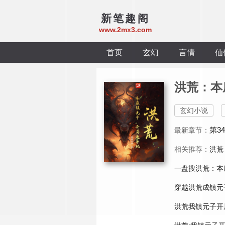
新笔趣阁
www.2mx3.com
首页
玄幻
言情
仙
洪荒：本
玄幻小说
第3
最新章节：
相关推荐：
洪荒
一盘搜洪荒：本
穿越洪荒成镇元
洪荒我镇元子开