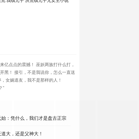
洪荒:我镇元子
洪荒镇元子无女主小说
来亿点点的震撼！ 巫妖两族打什么打，
开黑！ 接引，不是我说你，怎么一直送
停，女娲道友，我不是那样的人！
？”
元始：凭什么，我们才是盘古正宗
天道大，还是父神大！