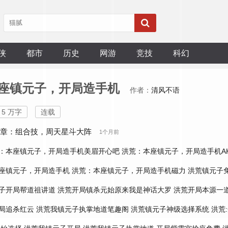
侠
都市
历史
网游
竞技
科幻
座镇元子，开局造手机
作者：
清风不语
5 万字
连载
4章：组合技，周天星斗大阵
1个月前
：本座镇元子，开局造手机美眉开心吧
洪荒：本座镇元子，开局造手机A
座镇元子，开局造手机
洪荒：本座镇元子，开局造手机磁力
洪荒镇元子
子开局帮道祖讲道
洪荒开局镇杀元始原来我是神话大罗
洪荒开局本源一
局追杀红云
洪荒我镇元子执掌地道笔趣阁
洪荒镇元子神级选择系统
洪荒