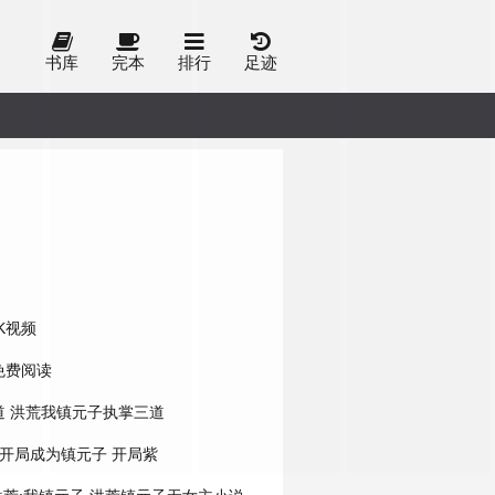
书库
完本
排行
足迹
K视频
免费阅读
道
洪荒我镇元子执掌三道
:开局成为镇元子
开局紫