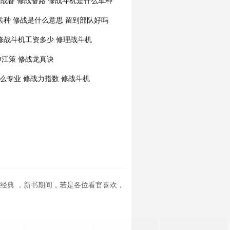
修战备
修战备路
修战斗机是什么军种
兵种
修战是什么意思
留到部队好吗
修战斗机工资多少
修理战斗机
神江策
修战龙真诀
么专业
修战力指数
修战斗机
的经典 ，新书期间，若是各位看官喜欢，