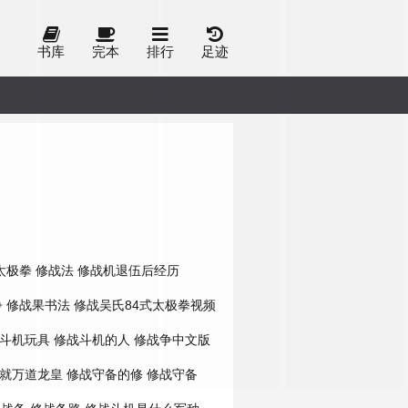
书库
完本
排行
足迹
太极拳
修战法
修战机退伍后经历
争
修战果书法
修战吴氏84式太极拳视频
斗机玩具
修战斗机的人
修战争中文版
就万道龙皇
修战守备的修
修战守备