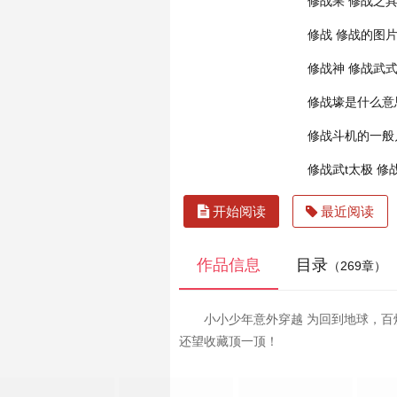
修战果
修战之
修战
修战的图
修战神
修战武
修战壕是什么意
修战斗机的一般
修战武t太极
修
开始阅读
最近阅读
作品信息
目录
（269章）
小小少年意外穿越 为回到地球，百炼
还望收藏顶一顶！