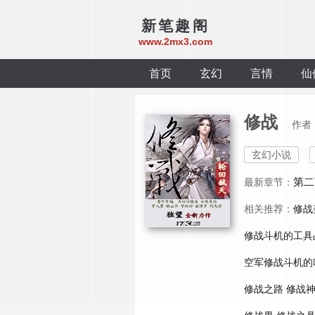
新笔趣阁
www.2mx3.com
首页
玄幻
言情
仙
修战
作者
玄幻小说
第二
最新章节：
相关推荐：
修战
修战斗机的工具
空军修战斗机的
修战之路
修战