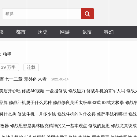
侠
都市
历史
网游
竞技
科幻
：
独望
39 万字
连载
百七十二章 意外的来者
2021-05-14
美眉开心吧
修战AK视频
一盘搜修战
修战磁力
修战斗机的算军人吗
修战
品牌
修战斗机属于什么兵种
修战修良吴氏太极拳83式
83式太极拳
修战
叫什么兵
修战斗机一月多少钱
修战斗机的叫什么兵
修辞手法有哪些
修战
神改器
修战思想是奥林匹克精神的又一基本观点
修战的意思
修战龙真诀成