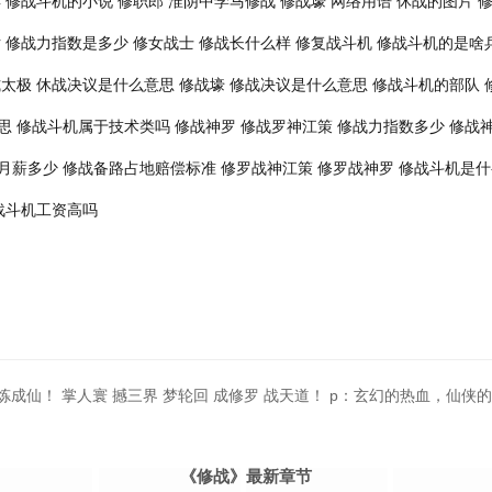
具
修战斗机的小说
修职郎
淮阴中学马修战
修战壕 网络用语
休战的图片
片
修战力指数是多少
修女战士
修战长什么样
修复战斗机
修战斗机的是啥
式太极
休战决议是什么意思
修战壕
修战决议是什么意思
修战斗机的部队
思
修战斗机属于技术类吗
修战神罗
修战罗神江策
修战力指数多少
修战
月薪多少
修战备路占地赔偿标准
修罗战神江策
修罗战神罗
修战斗机是什
战斗机工资高吗
成仙！ 掌人寰 撼三界 梦轮回 成修罗 战天道！ p：玄幻的热血，仙侠
《修战》最新章节