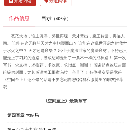
开始阅读
最近阅读
作品信息
目录
（406章）
苍茫大地，谁主沉浮，盛世再现，天才辈出，魔王转世，再临人
间。 谁能在这无数的天才之中脱颖而出？ 谁能在这乱世开启之时救世
于水火之中？ 天才还是废柴？ 出生于魔法世家的魔法废材，不得已只
能走上了习武的道路，没成想却走出了一条不一样的成神路！ 第一次
写书，求支持，求推荐，求收藏，求指点，谢谢！ 感谢起点论坛封面
组提供封面，尤其感谢美工那彦乌拉，辛苦了！ 各位书友要是觉得
《空间至上》还不错的话请不要忘记向您QQ群和微博里的朋友推荐
哦！
《空间至上》最新章节
第四百章 大结局
第三百九十九章 等我三年