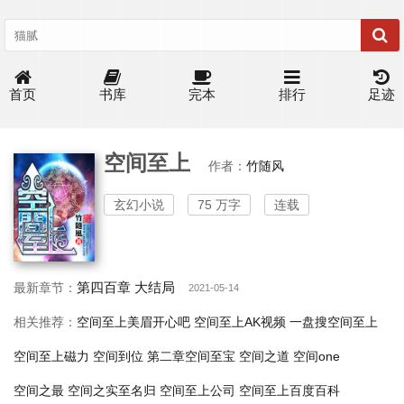
首页
书库
完本
排行
足迹
空间至上
作者：
竹随风
玄幻小说
75 万字
连载
第四百章 大结局
最新章节：
2021-05-14
相关推荐：
空间至上美眉开心吧
空间至上AK视频
一盘搜空间至上
空间至上磁力
空间到位
第二章空间至宝
空间之道
空间one
空间之最
空间之实至名归
空间至上公司
空间至上百度百科