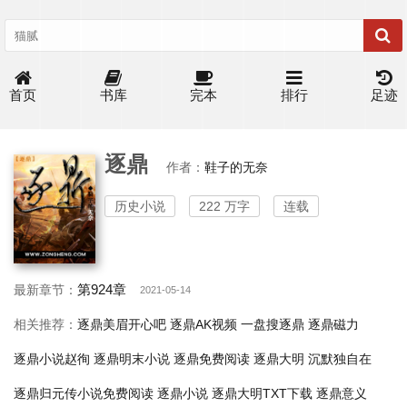
首页
书库
完本
排行
足迹
逐鼎
作者：
鞋子的无奈
历史小说
222 万字
连载
第924章
最新章节：
2021-05-14
相关推荐：
逐鼎美眉开心吧
逐鼎AK视频
一盘搜逐鼎
逐鼎磁力
逐鼎小说赵徇
逐鼎明末小说
逐鼎免费阅读
逐鼎大明 沉默独自在
逐鼎归元传小说免费阅读
逐鼎小说
逐鼎大明TXT下载
逐鼎意义