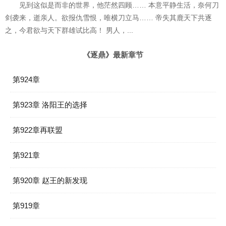
见到这似是而非的世界，他茫然四顾…… 本意平静生活，奈何刀
剑袭来，逝亲人。欲报仇雪恨，唯横刀立马…… 帝失其鹿天下共逐
之，今君欲与天下群雄试比高！ 男人，...
《逐鼎》最新章节
第924章
第923章 洛阳王的选择
第922章再联盟
第921章
第920章 赵王的新发现
第919章