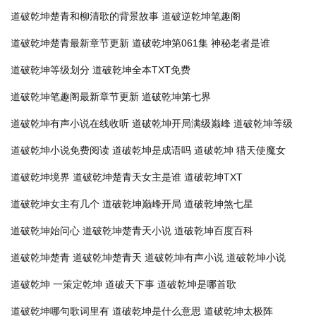
道破乾坤楚青和柳清歌的背景故事
道破逆乾坤笔趣阁
道破乾坤楚青最新章节更新
道破乾坤第061集 神秘老者是谁
道破乾坤等级划分
道破乾坤全本TXT免费
道破乾坤笔趣阁最新章节更新
道破乾坤第七界
道破乾坤有声小说在线收听
道破乾坤开局满级巅峰
道破乾坤等级
道破乾坤小说免费阅读
道破乾坤是成语吗
道破乾坤 猎天使魔女
道破乾坤境界
道破乾坤楚青天女主是谁
道破乾坤TXT
道破乾坤女主有几个
道破乾坤巅峰开局
道破乾坤煞七星
道破乾坤始问心
道破乾坤楚青天小说
道破乾坤百度百科
道破乾坤楚青
道破乾坤楚青天
道破乾坤有声小说
道破乾坤小说
道破乾坤
一策定乾坤
道破天下事
道破乾坤是哪首歌
道破乾坤哪句歌词里有
道破乾坤是什么意思
道破乾坤太极阵