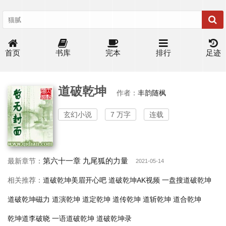
首页
书库
完本
排行
足迹
道破乾坤
作者：
丰韵随枫
玄幻小说
7 万字
连载
第六十一章 九尾狐的力量
最新章节：
2021-05-14
相关推荐：
道破乾坤美眉开心吧
道破乾坤AK视频
一盘搜道破乾坤
道破乾坤磁力
道演乾坤
道定乾坤
道传乾坤
道斩乾坤
道合乾坤
乾坤道李破晓
一语道破乾坤
道破乾坤录