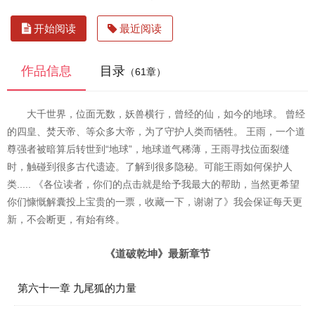
开始阅读
最近阅读
作品信息
目录
（61章）
大千世界，位面无数，妖兽横行，曾经的仙，如今的地球。 曾经
的四皇、焚天帝、等众多大帝，为了守护人类而牺牲。 王雨，一个道
尊强者被暗算后转世到“地球”，地球道气稀薄，王雨寻找位面裂缝
时，触碰到很多古代遗迹。了解到很多隐秘。可能王雨如何保护人
类..... 《各位读者，你们的点击就是给予我最大的帮助，当然更希望
你们慷慨解囊投上宝贵的一票，收藏一下，谢谢了》我会保证每天更
新，不会断更，有始有终。
《道破乾坤》最新章节
第六十一章 九尾狐的力量