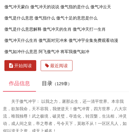
傲气冲天蒙白
傲气冲天的说说
傲气指的是什么
傲气冲云天
傲气是什么意思
傲气指什么
傲气十足的意思是什么
傲气是什么意思解释
傲气冲天的生肖
傲气冲天打一生肖
傲气冲天什么生肖
傲气面对完冲来
傲气冲宇全集免费观看动漫
傲气如冲什么意思
阿飞傲气冲
将军我傲气如冲
开始阅读
最近阅读
作品信息
目录
（129章）
关于傲气冲宇： 以我之力，屠那众生，还一清平世界。本非我
意，欲加我命，天不容我，我便逆天！傲气冲霄，四方世界，八大宗
流，唯我独尊！武之极境，破灵璧，夺造化，转涅槃，生法相，冲灵
动，成人间之皇，帝之尊者，号令天下，莫敢不从！一区区凡人，如
何以逆天之资，成无上威名！ ...