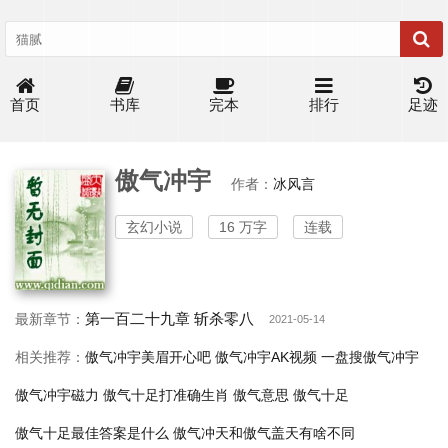
首页
书库
完本
排行
足迹
傲气冲宇
作者：
冰风言
玄幻小说
16 万字
连载
第一百二十九章 斩杀零八
最新章节：
2021-05-14
相关推荐：
傲气冲宇美眉开心吧
傲气冲宇AK视频
一盘搜傲气冲宇
傲气冲宇磁力
傲气十足打准确生肖
傲气意思
傲气十足
傲气十足最佳答案是什么
傲气冲天和傲气盖天有啥不同