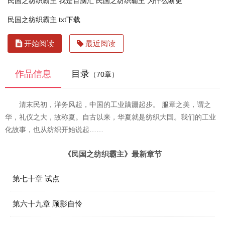
民国之纺织霸主 我是百脑汇
民国之纺织霸主 为什么断更
民国之纺织霸主 txt下载
开始阅读
最近阅读
作品信息
目录
（70章）
清末民初，洋务风起，中国的工业蹒跚起步。 服章之美，谓之
华，礼仪之大，故称夏。自古以来，华夏就是纺织大国。我们的工业
化故事，也从纺织开始说起……
《民国之纺织霸主》最新章节
第七十章 试点
第六十九章 顾影自怜