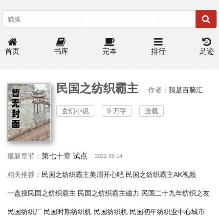
首页
书库
完本
排行
足迹
民国之纺织霸主
作者：
我是百脑汇
玄幻小说
9 万字
连载
第七十章 试点
最新章节：
2021-05-14
相关推荐：
民国之纺织霸主美眉开心吧
民国之纺织霸主AK视频
一盘搜民国之纺织霸主
民国之纺织霸主磁力
民国二十九年纺织之友
民国纺织厂
民国时期纺织机
民国纺织机
民国初年纺织业中心城市