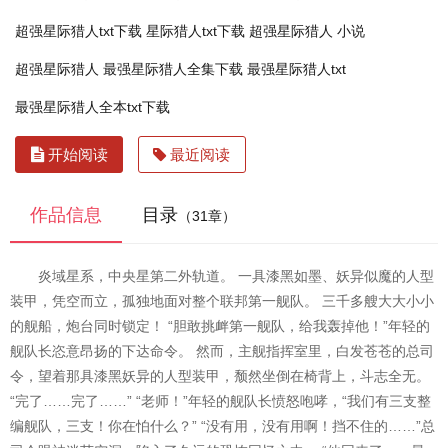
超强星际猎人txt下载
星际猎人txt下载
超强星际猎人 小说
超强星际猎人
最强星际猎人全集下载
最强星际猎人txt
最强星际猎人全本txt下载
开始阅读
最近阅读
作品信息
目录
（31章）
炎域星系，中央星第二外轨道。 一具漆黑如墨、妖异似魔的人型
装甲，凭空而立，孤独地面对整个联邦第一舰队。 三千多艘大大小小
的舰船，炮台同时锁定！ “胆敢挑衅第一舰队，给我轰掉他！”年轻的
舰队长恣意昂扬的下达命令。 然而，主舰指挥室里，白发苍苍的总司
令，望着那具漆黑妖异的人型装甲，颓然坐倒在椅背上，斗志全无。
“完了……完了……” “老师！”年轻的舰队长愤怒咆哮，“我们有三支整
编舰队，三支！你在怕什么？” “没有用，没有用啊！挡不住的……”总