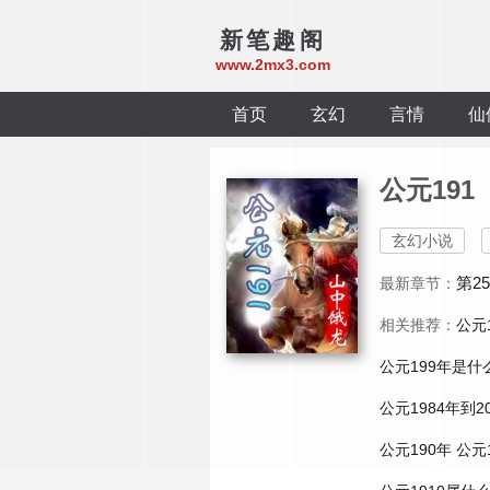
新笔趣阁
www.2mx3.com
首页
玄幻
言情
仙
公元191
玄幻小说
第2
最新章节：
相关推荐：
公元
公元199年是什
公元1984年到2
公元190年
公元