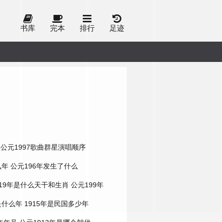
书库
完本
排行
足迹
公元1997歌曲群星演唱顺序
么年
公元196年发生了什么
919年是什么天干和生肖
公元199年
是什么年
1915年是民国多少年