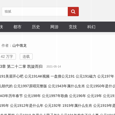
侠
都市
历史
网游
竞技
科幻
作者：
山中饿龙
42 万字
连载
53章 第二十二掌 凯旋而归
2021-05-14
191美眉开心吧
公元191AK视频
一盘搜公元191
公元191磁力
公元197年
么朝代的
公元1997原唱完整版
公元1943年属什么生肖
公元1950年是什
043年历年春节
公元198年
公元1997年歌曲
公元196年
公元19年
公元1
195年
公元1912年是什么年
公元192年
1919年属什么生肖
公元1919年