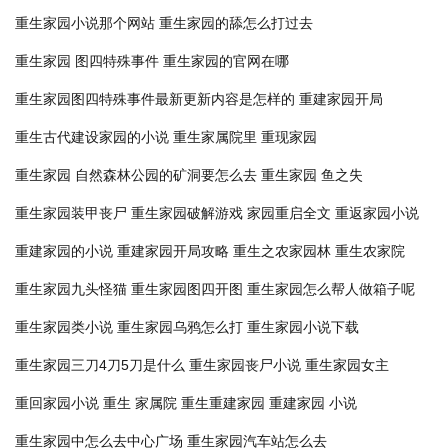
重生家园小说那个网站
重生家园的舔怎么打过去
重生家园 图四特殊事件
重生家园的官网在哪
重生家园图四特殊事件最新更新内容是怎样的
重建家园开局
重生古代建设家园的小说
重生家属院里
重现家园
重生家园 自然森林公园的矿洞要怎么去
重生家园 鱼之失
重生家园装甲丧尸
重生家园破解游戏
家园重启全文
重返家园小说
重建家园的小说
重建家园开局攻略
重生之农家园林
重生农家院
重生家园九头怪猫
重生家园图四开图
重生家园怎么帮人做箱子呢
重生家园类小说
重生家园乌鸦怎么打
重生家园小说下载
重生家园三刀4刀5刀是什么
重生家园丧尸小说
重生家园女主
重回家园小说
重生 家属院
重生重建家园
重建家园 小说
重生家园中怎么去中心广场
重生家园汽车站怎么去