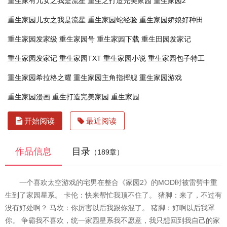
重生家有儿女之我是流星
重生之打造完美家园
重生家园2
重生家园儿女之我是流星
重生家园蛇经验
重生家园娇娘好种田
重生家园发家级
重生家园号
重生家园下载
重生田园发家记
重生家园发家记
重生家园TXT
重生家园小说
重生家园包子特工
重生家园希拉格之耀
重生家园主角指挥舰
重生家园游戏
重生家园漫画
重生打造完美家园
重生家园
开始阅读
最近阅读
作品信息
目录
（189章）
一个喜欢太空游戏的宅男在整合《家园2》的MOD时被雷劈中重
生到了家园星系。 卡伦：快来帮忙我顶不住了。 猪脚：来了，不过有
没有好处啊？ 马坎：你厉害以后我跟你混了。 猪脚：好啊以后我罩
你。 争霸我不喜欢，统一家园星系我不愿意，我只想回到我自己的家