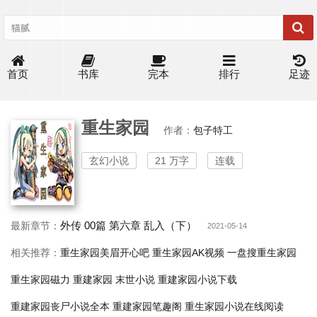
首页
书库
完本
排行
足迹
重生家园
作者：
包子特工
玄幻小说
21 万字
连载
外传 00篇 第六章 乱入（下）
最新章节：
2021-05-14
相关推荐：
重生家园美眉开心吧
重生家园AK视频
一盘搜重生家园
重生家园磁力
重建家园 末世小说
重建家园小说下载
重建家园丧尸小说全本
重建家园笔趣阁
重生家园小说在线阅读