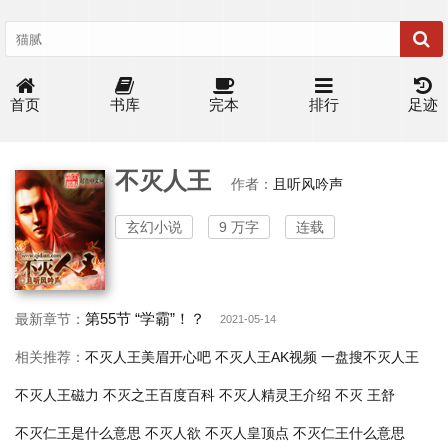
首页
书库
完本
排行
足迹
不灭人王
作者：
且听风吟声
玄幻小说
9 万字
连载
第55节 “学霸”！？
最新章节：
2021-05-14
相关推荐：
不灭人王美眉开心吧
不灭人王AK视频
一盘搜不灭人王
不灭人王磁力
不灭之王百度百科
不灭人精灵王介绍
不灭 王舒
不灭仁王是什么意思
不灭人欲
不灭人皇顶点
不灭仁王什么意思