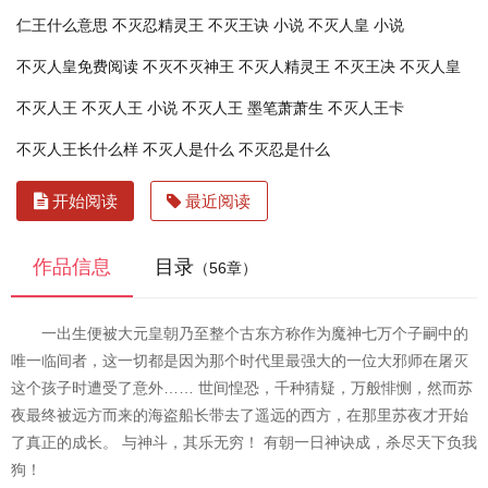
仁王什么意思
不灭忍精灵王
不灭王诀 小说
不灭人皇 小说
不灭人皇免费阅读
不灭不灭神王
不灭人精灵王
不灭王决
不灭人皇
不灭人王
不灭人王 小说
不灭人王 墨笔萧萧生
不灭人王卡
不灭人王长什么样
不灭人是什么
不灭忍是什么
开始阅读
最近阅读
作品信息
目录
（56章）
一出生便被大元皇朝乃至整个古东方称作为魔神七万个子嗣中的
唯一临间者，这一切都是因为那个时代里最强大的一位大邪师在屠灭
这个孩子时遭受了意外…… 世间惶恐，千种猜疑，万般悱恻，然而苏
夜最终被远方而来的海盗船长带去了遥远的西方，在那里苏夜才开始
了真正的成长。 与神斗，其乐无穷！ 有朝一日神诀成，杀尽天下负我
狗！