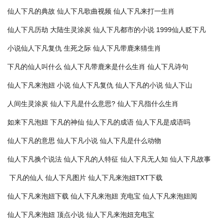
仙人下凡的典故
仙人下凡歌曲视频
仙人下凡来打一生肖
仙人下凡历劫
大陆生灵涂炭
仙人下凡都市的小说
1999仙人贬下凡
小说仙人下凡复仇
生死之际
仙人下凡带鹿来猜生肖
下凡的仙人叫什么
仙人下凡带鹿来是什么生肖
仙人下凡诗句
仙人下凡来泡妞 小说
仙人下凡复仇
仙人下凡的小说
仙人下山
人间生灵涂炭
仙人下凡是什么意思?
仙人下凡指什么生肖
如来下凡泡妞
下凡的神仙
仙人下凡的成语
仙人下凡是成语吗
仙人下凡的意思
仙人下凡小说
仙人下凡是什么动物
仙人下凡换个说法
仙人下凡的人特征
仙人下凡无人知
仙人下凡故事
下凡的仙人
仙人下凡图片
仙人下凡来泡妞TXT下载
仙人下凡来泡妞下载
仙人下凡来泡妞 充电宝
仙人下凡来泡妞阅
仙人下凡来泡妞 顶点小说
仙人下凡来泡妞充电宝