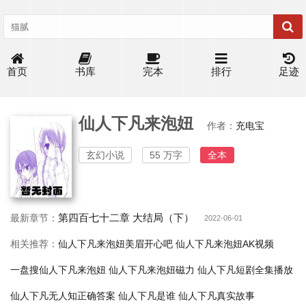
首页
书库
完本
排行
足迹
仙人下凡来泡妞
作者：
充电宝
玄幻小说
55 万字
全本
第四百七十二章 大结局（下）
最新章节：
2022-06-01
相关推荐：
仙人下凡来泡妞美眉开心吧
仙人下凡来泡妞AK视频
一盘搜仙人下凡来泡妞
仙人下凡来泡妞磁力
仙人下凡短剧全集播放
仙人下凡无人知正确答案
仙人下凡是谁
仙人下凡真实故事