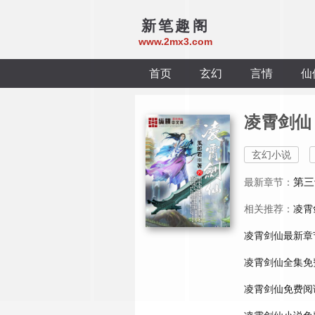
新笔趣阁
www.2mx3.com
首页
玄幻
言情
仙
凌霄剑仙
玄幻小说
第三
最新章节：
相关推荐：
凌霄
凌霄剑仙最新章
凌霄剑仙全集免
凌霄剑仙免费阅