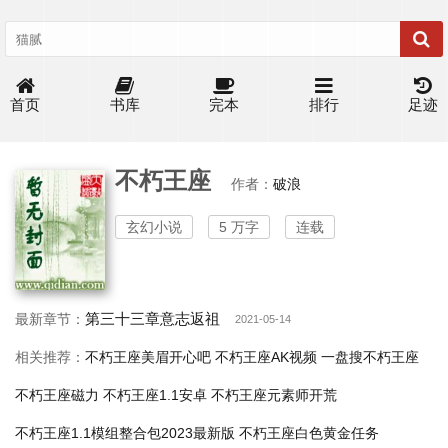
首页
书库
完本
排行
足迹
不朽王座
作者：
破浪
玄幻小说
5 万字
连载
第三十三章意志返祖
最新章节：
2021-05-14
相关推荐：
不朽王座美眉开心吧
不朽王座AK视频
一盘搜不朽王座
不朽王座磁力
不朽王座1.1安卓
不朽王座元素师开荒
不朽王座1.1模组整合包2023最新版
不朽王座白色黄金任务