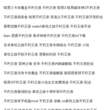
暗黑三卡奈魔盒不朽王座
不朽王座 暗黑3
暗黑破坏神2不朽王座
不朽王座刷装备
暗黑不朽王座
美漫之不朽王座
不朽王座开荒职业
赛斯切隆不朽王座
switch泰坦之旅不朽王座
不朽王座手游
titan 需要不朽王座
奥术神座不朽王座
不朽王座txt下载
安卓泰坦之旅不朽王座
不朽王座专精组合
不朽王座 小说
泰坦之旅手机不朽王座
需要的内容 不朽王座
不朽王座 雷神之锤 史诗
不朽王座内购破解版
不朽王座职业
不朽王座没有卡奈魔盒
不朽王座破解版
路西恩获得不朽王座
暗黑3不朽王座
不朽王座小说全文免费阅读
不朽王座 职业
不朽王座最强职业
泰坦之旅十周年和不朽王座
不朽王座有手机版mod
不朽王座 攻略
ns泰坦之旅不朽王座