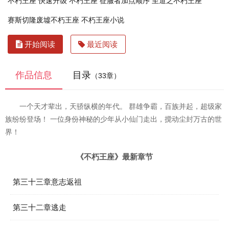
不朽王座 快速升级
不朽王座 征服者加点顺序
至道之不朽王座
赛斯切隆废墟不朽王座
不朽王座小说
开始阅读
最近阅读
作品信息
目录
（33章）
一个天才辈出，天骄纵横的年代。 群雄争霸，百族并起，超级家
族纷纷登场！ 一位身份神秘的少年从小仙门走出，搅动尘封万古的世
界！
《不朽王座》最新章节
第三十三章意志返祖
第三十二章逃走