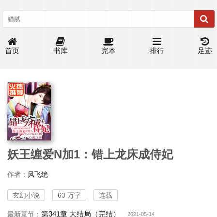
首页
书库
完本
排行
足迹
妖王缠爱N加1：错上龙床成侍妃
作者：
风飞绝
玄幻小说
63 万字
连载
第341章 大结局（完结）
最新章节：
2021-05-14