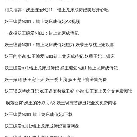
相关推荐：
妖王缠爱N加1：错上龙床成侍妃美眉开心吧
妖王缠爱N加1：错上龙床成侍妃AK视频
一盘搜妖王缠爱N加1：错上龙床成侍妃
妖王缠爱N加1：错上龙床成侍妃磁力
妖孽王爷枕上宠欢喜
妖王的小说
妖王缠爱n加1错上龙床成待妃
妖孽王妃上错床
妖王缠爱n+1错上龙床成侍妃
妖王缠爱n加1 错上龙床成侍妃
妖王嫁到
妖王宠上天
妖王爱上我
妖王宠上瘾全集免费
妖王误宠替嫁丑妃
妖王误宠替嫁丑妃 小说
妖王宠上天全文免费阅读
误落匪窝:妖王的冷奴 小说
妖王误宠替嫁丑妃全文免费阅读
妖王缠爱N加1:错上龙床成侍妃t下载
妖王缠爱n加1:错上龙床成侍妃百度网盘