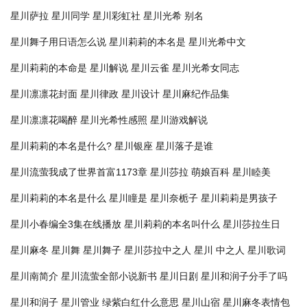
星川萨拉
星川同学
星川彩虹社
星川光希 别名
星川舞子用日语怎么说
星川莉莉的本名是
星川光希中文
星川莉莉的本命是
星川解说
星川云雀
星川光希女同志
星川凛凛花封面
星川律政
星川设计
星川麻纪作品集
星川凛凛花喝醉
星川光希性感照
星川游戏解说
星川莉莉的本名是什么?
星川银座
星川落子是谁
星川流萤我成了世界首富1173章
星川莎拉 萌娘百科
星川睦美
星川莉莉的本名是什么
星川瞳是
星川奈栀子
星川莉莉是男孩子
星川小春编全3集在线播放
星川莉莉的本名叫什么
星川莎拉生日
星川麻冬
星川舞
星川舞子
星川莎拉中之人
星川 中之人
星川歌词
星川南简介
星川流萤全部小说新书
星川日剧
星川和润子分手了吗
星川和润子
星川管业
绿紫白红什么意思
星川山宿
星川麻冬表情包