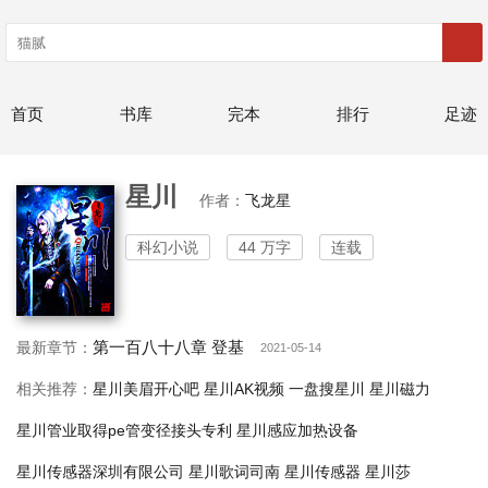
首页
书库
完本
排行
足迹
星川
作者：
飞龙星
科幻小说
44 万字
连载
第一百八十八章 登基
最新章节：
2021-05-14
相关推荐：
星川美眉开心吧
星川AK视频
一盘搜星川
星川磁力
星川管业取得pe管变径接头专利
星川感应加热设备
星川传感器深圳有限公司
星川歌词司南
星川传感器
星川莎