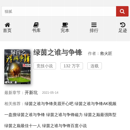
首页
书库
完本
排行
足迹
绿茵之谁与争锋
作者：
救火匠
竞技小说
132 万字
连载
开新坑
最新章节：
2021-05-14
相关推荐：
绿茵之谁与争锋美眉开心吧
绿茵之谁与争锋AK视频
一盘搜绿茵之谁与争锋
绿茵之谁与争锋磁力
绿茵之巅最强阵型
绿茵之巅最佳十一人
绿茵之谁与争锋百度小说