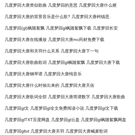
几度梦回大唐类似歌曲
几度梦回的意思
几度梦回大唐什么梗
几度梦回大唐的背景音乐是什么歌?
几度梦回大唐柯镇恶
几度梦回(gl)枫随絮飘
几度梦回gl枫随絮飘下载
几度梦回长安
几度梦回大唐在线播放
几度梦回大唐mc药材免费下载
几度梦回大唐和关羽什么关系
几度梦回大唐下一句
几度梦回大唐歌曲歌词
几度梦回gl枫随絮飘
几度梦回大唐下载
几度梦回大唐钢琴谱
几度梦回大唐纯音乐
几度梦回大唐什么时候出来的
几度梦回大唐天佑
几度梦回大唐歌词全部
几度梦回大唐简谱数字
几度梦回大唐歌曲
几度梦回gl文
几度梦回gl全文免费阅读小说
几度梦回gl文下载
几度梦回glTXT百度网盘
几度梦回gl云盘
几度梦回gl枫随絮飘网盘
几度梦回gltxt
几度梦回大唐关羽
几度梦回大唐喊麦歌词