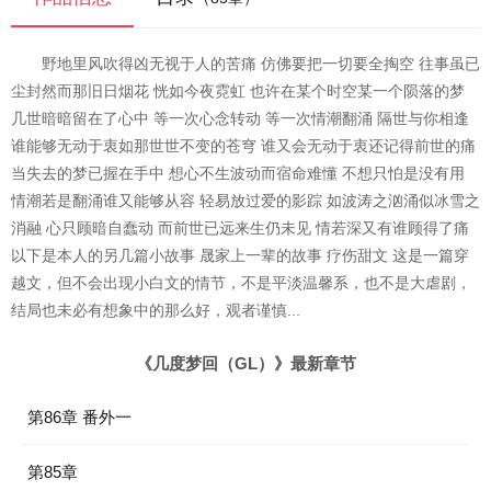
野地里风吹得凶无视于人的苦痛 仿佛要把一切要全掏空 往事虽已
尘封然而那旧日烟花 恍如今夜霓虹 也许在某个时空某一个陨落的梦
几世暗暗留在了心中 等一次心念转动 等一次情潮翻涌 隔世与你相逢
谁能够无动于衷如那世世不变的苍穹 谁又会无动于衷还记得前世的痛
当失去的梦已握在手中 想心不生波动而宿命难懂 不想只怕是没有用
情潮若是翻涌谁又能够从容 轻易放过爱的影踪 如波涛之汹涌似冰雪之
消融 心只顾暗自蠢动 而前世已远来生仍未见 情若深又有谁顾得了痛
以下是本人的另几篇小故事 晟家上一辈的故事 疗伤甜文 这是一篇穿
越文，但不会出现小白文的情节，不是平淡温馨系，也不是大虐剧，
结局也未必有想象中的那么好，观者谨慎...
《几度梦回（GL）》最新章节
第86章 番外一
第85章