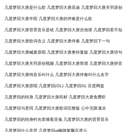
几度梦回大唐是什么歌
几度梦回大唐高迪
几度梦回大唐关羽原创
几度梦回大唐半阳
几度梦回大唐的伴奏是什么歌
几度梦回大唐背景音乐是啥
几度梦回大唐吉他谱
几度梦回君不知
几度梦回大唐歌词含义
几度梦回大唐伴奏
几度梦回下一句
几度梦回大唐喊麦原唱
几度梦回大唐奥特曼版
几度梦回大唐诗句
几度梦回大唐关羽原创视频
几度梦回大唐简谱
几度梦回大唐拼音
几度梦回大唐纯音乐叫什么
几度梦回大唐伴奏叫什么名字
几度梦回大唐原唱
几度梦回(GL)
几度梦回GL 百度网盘
几度梦回的转身
几度梦回大唐药材
几度梦回大唐免费听
几度梦回与君同
几度梦回大唐歌词完整版
心中无限凄凉
几度梦回的转身时光牵缠着灵魂
几度梦回大唐的背景音乐
几度梦回什么意思
几度梦回gl枫随絮飘百度云