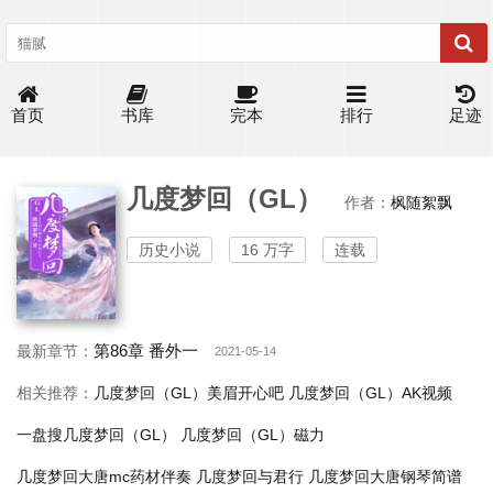
首页
书库
完本
排行
足迹
几度梦回（GL）
作者：
枫随絮飘
历史小说
16 万字
连载
第86章 番外一
最新章节：
2021-05-14
相关推荐：
几度梦回（GL）美眉开心吧
几度梦回（GL）AK视频
一盘搜几度梦回（GL）
几度梦回（GL）磁力
几度梦回大唐mc药材伴奏
几度梦回与君行
几度梦回大唐钢琴简谱